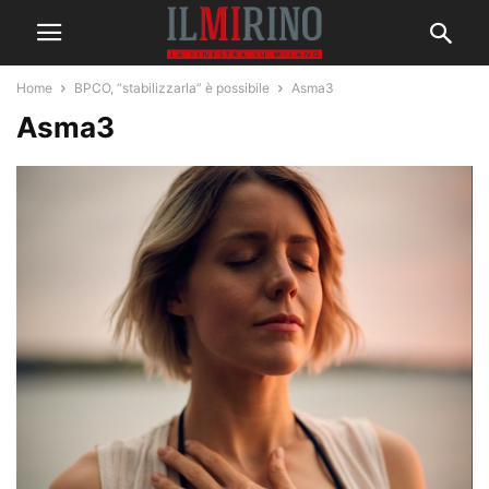
Home
BPCO, “stabilizzarla” è possibile
Asma3
Asma3