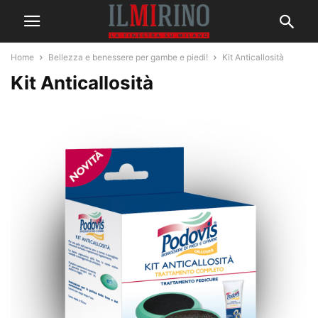
Home
Bellezza e benessere per gambe e piedi!
Kit Anticallosità
Kit Anticallosità