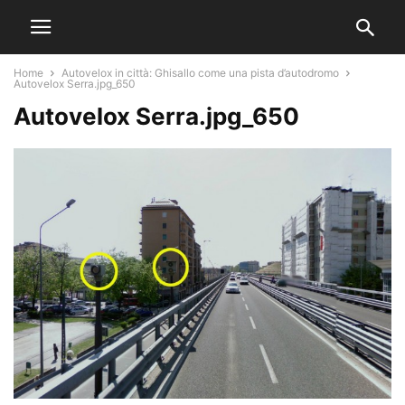
Home
Autovelox in città: Ghisallo come una pista d’autodromo
Autovelox Serra.jpg_650
Autovelox Serra.jpg_650