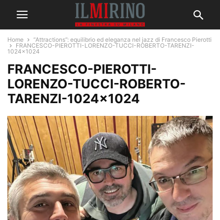
Home
“Attractions”: equilibrio ed eleganza nel jazz di Francesco Pierotti
FRANCESCO-PIEROTTI-LORENZO-TUCCI-ROBERTO-TARENZI-
1024x1024
FRANCESCO-PIEROTTI-
LORENZO-TUCCI-ROBERTO-
TARENZI-1024×1024