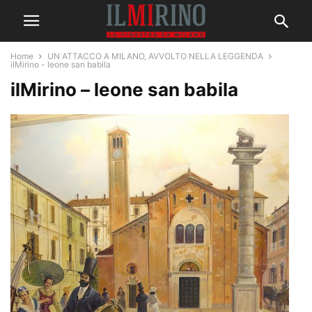
Home
UN ATTACCO A MILANO, AVVOLTO NELLA LEGGENDA
ilMirino - leone san babila
ilMirino – leone san babila