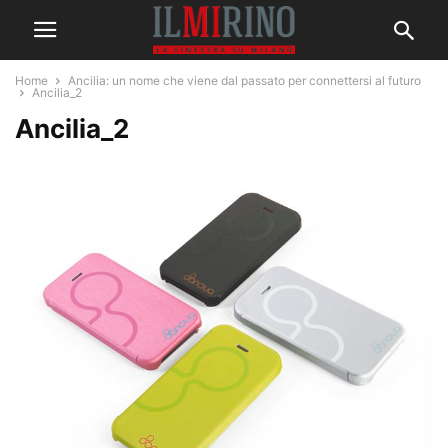
Home
Ancilia: un nome che viene dal passato per connettersi al futuro
Ancilia_2
Ancilia_2