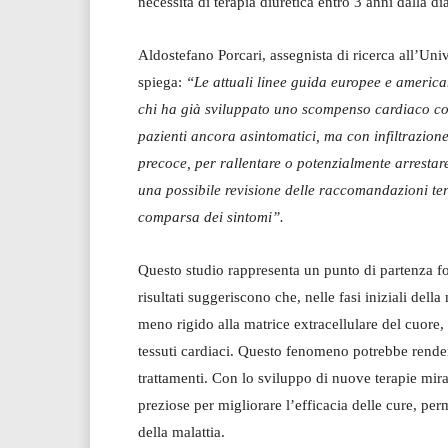
necessità di terapia diuretica entro 3 anni dalla di
Aldostefano Porcari, assegnista di ricerca all’Univ
spiega:
“Le attuali linee guida europee e america
chi ha già sviluppato uno scompenso cardiaco con
pazienti ancora asintomatici, ma con infiltrazion
precoce, per rallentare o potenzialmente arrestare
una possibile revisione delle raccomandazioni ter
comparsa dei sintomi”.
Questo studio rappresenta un punto di partenza fo
risultati suggeriscono che, nelle fasi iniziali dell
meno rigido alla matrice extracellulare del cuore, 
tessuti cardiaci. Questo fenomeno potrebbe rendere 
trattamenti. Con lo sviluppo di nuove terapie mir
preziose per migliorare l’efficacia delle cure, pe
della malattia.