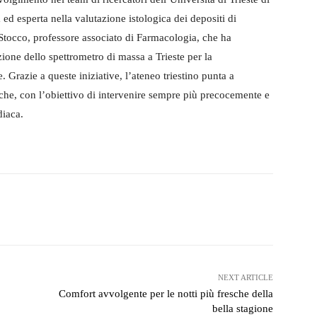
d esperta nella valutazione istologica dei depositi di
 Stocco, professore associato di Farmacologia, che ha
one dello spettrometro di massa a Trieste per la
. Grazie a queste iniziative, l’ateneo triestino punta a
iche, con l’obiettivo di intervenire sempre più precocemente e
diaca.
witter
WhatsApp
Telegram
NEXT ARTICLE
Comfort avvolgente per le notti più fresche della
bella stagione