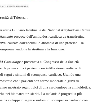
ersità di Trieste…
rsitaria Giuliano Isontina, e dal National Amyloidosis Centre
attamento precoce dell’amiloidosi cardiaca da transtiretina
siva, causata dall’accumulo anomalo di una proteina – la
i compromettendone la struttura e la funzione.
A Cardiology
e presentata al Congresso della Società
la prima volta i pazienti con infiltrazione cardiaca di
i di segni e sintomi di scompenso cardiaco. Usando una
imostrato che i pazienti con forme moderate o gravi di
 hanno mostrato segni tipici di una cardiomiopatia amiloidotica,
e nei biomarcatori sierici. La malattia è progredita più
che ha sviluppato segni e sintomi di scompenso cardiaco con