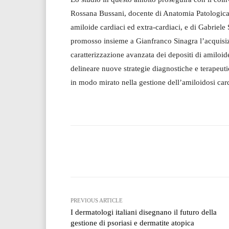
Rossana Bussani, docente di Anatomia Patologica e
amiloide cardiaci ed extra-cardiaci, e di Gabriele
promosso insieme a Gianfranco Sinagra l’acquisizi
caratterizzazione avanzata dei depositi di amiloide
delineare nuove strategie diagnostiche e terapeut
in modo mirato nella gestione dell’amiloidosi car
Facebook
T
Share
PREVIOUS ARTICLE
I dermatologi italiani disegnano il futuro della
gestione di psoriasi e dermatite atopica