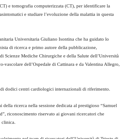
CT) e tomografia computerizzata (CT), per identificare la
sintomatici e studiare l’evoluzione della malattia in questa
anitaria Universitaria Giuliano Isontina che ha guidato lo
ista di ricerca e primo autore della pubblicazione,
di Scienze Mediche Chirurgiche e della Salute dell’Università
aco-vascolare dell’Ospedale di Cattinara e da Valentina Allegro,
di dodici centri cardiologici internazionali di riferimento.
ltai della ricerca nella sessione dedicata al prestigioso “Samuel
d”, riconoscimento riservato ai giovani ricercatori che
 clinica.
olgimento nel team di ricercatori dell’Università di Trieste di