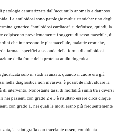
 di patologie caratterizzate dall’accumulo anomalo e dannoso
loide. Le amiloidosi sono patologie multisistemiche: uno degli
ermine generico “amiloidosi cardiaca” si definisce, quindi, la
te colpiscono prevalentemente i soggetti di sesso maschile, di
disordini che interessano le plasmacellule, malattie croniche,
ede farmaci specifici a seconda della forma di amiloidosi
zzazione della fonte della proteina amiloidogenica.
gnosticata solo in stadi avanzati, quando il cuore era già
 nella diagnostica non invasiva, è possibile individuare la
di intervento. Nonostante tassi di mortalità simili tra i diversi
ri nei pazienti con grado 2 e 3 è risultato essere circa cinque
zienti con grado 1, nei quali le morti erano più frequentemente
zata, la scintigrafia con tracciante osseo, combinata