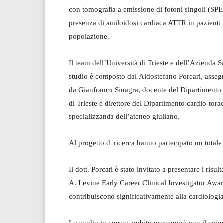
con tomografia a emissione di fotoni singoli (SPE
presenza di amiloidosi cardiaca ATTR in pazienti a
popolazione.
Il team dell’Università di Trieste e dell’Azienda S
studio è composto dal Aldostefano Porcari, assegn
da Gianfranco Sinagra, docente del Dipartimento 
di Trieste e direttore del Dipartimento cardio-tor
specializzanda dell’ateneo giuliano.
Al progetto di ricerca hanno partecipato un totale 
Il dott. Porcari è stato invitato a presentare i risu
A. Levine Early Career Clinical Investigator Awar
contribuiscono significativamente alla cardiologia
Lo studio in questo ambito proseguirà con il coinv