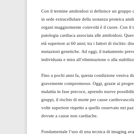
Con il termine amiloidosi si definisce un gruppo
in sede extracellulare della sostanza proteica ami
organi maggiormente coinvolti è il cuore. Con il t
patologia cardiaca associata alle amiloidosi. Ques
età superiore ai 60 anni; tra i fattori di rischio: 
mutazioni genetiche. Ad oggi, il trattamento prev
individuata e mira all’eliminazione o alla stabili
Fino a pochi anni fa, questa condizione veniva dia
gravemente compromesso. Oggi, grazie ai progressi
malattia in fase precoce, aprendo nuove possibilità 
gruppi, il rischio di morte per cause cardiovascola
volte superiore rispetto a quello osservato nei pa
dovute a cause non cardiache.
Fondamentale l’uso di una tecnica di imaging avan