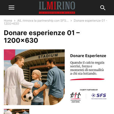
Home
AIL rinnova la partnership con SFS…
Donare esperienze 01 -
1200x630
Donare esperienze 01 –
1200×630