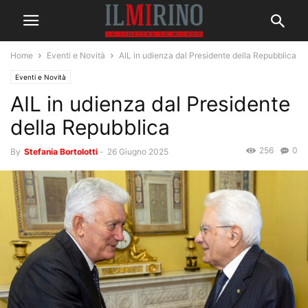
Home
Eventi e Novità
AIL in udienza dal Presidente della Repubblica
Eventi e Novità
AIL in udienza dal Presidente
della Repubblica
256
0
By
Stefania Bortolotti
-
26 Giugno 2025