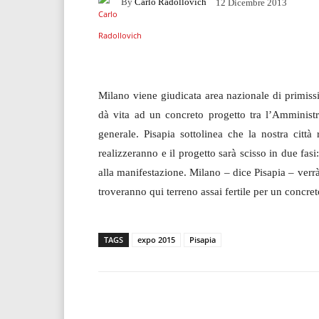
By
Carlo Radollovich
12 Dicembre 2013
Facebook
Twitter
Milano viene giudicata area nazionale di primissim
dà vita ad un concreto progetto tra l’Amministra
generale. Pisapia sottolinea che la nostra città 
realizzeranno e il progetto sarà scisso in due f
alla manifestazione. Milano – dice Pisapia – verr
troveranno qui terreno assai fertile per un concre
TAGS
expo 2015
Pisapia
Facebook
T
Share