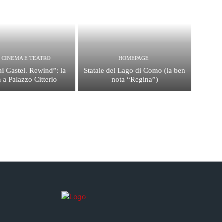
, CINEMA E TEATRO
HOMEPAGE
i Gastel. Rewind”: la
Statale del Lago di Como (la ben
 a Palazzo Citterio
nota “Regina”)