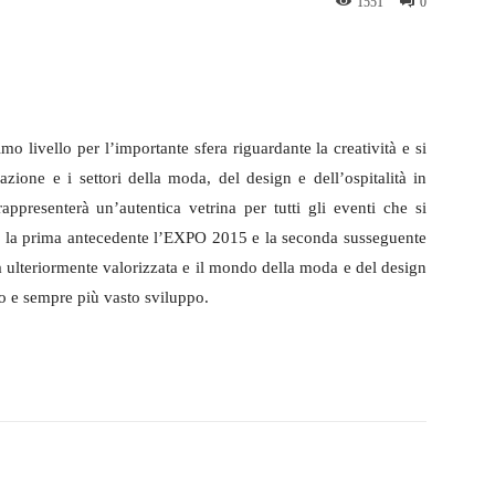
1551
0
WhatsApp
Telegram
o livello per l’importante sfera riguardante la creatività e si
zione e i settori della moda, del design e dell’ospitalità in
rappresenterà un’autentica vetrina per tutti gli eventi che si
asi: la prima antecedente l’EXPO 2015 e la seconda susseguente
à ulteriormente valorizzata e il mondo della moda e del design
to e sempre più vasto sviluppo.
witter
WhatsApp
Telegram