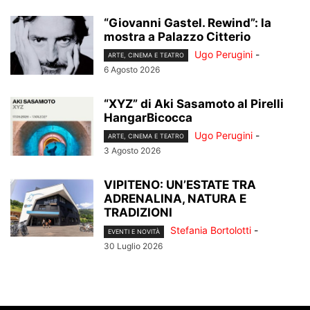
“Giovanni Gastel. Rewind”: la
mostra a Palazzo Citterio
Ugo Perugini
-
ARTE, CINEMA E TEATRO
6 Agosto 2026
“XYZ” di Aki Sasamoto al Pirelli
HangarBicocca
Ugo Perugini
-
ARTE, CINEMA E TEATRO
3 Agosto 2026
VIPITENO: UN’ESTATE TRA
ADRENALINA, NATURA E
TRADIZIONI
Stefania Bortolotti
-
EVENTI E NOVITÀ
30 Luglio 2026