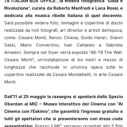
78 ITALIAN BOX OFFICE”, la mostra fotografica “Gioia e
Rivoluzione”, curata da Roberto Manfredi e Luca Rossi, e
dedicata alla musica ribelle italiana di quel decennio
.
Sarà possibile vedere foto, immagini e copertine di dischi
realizzate da noti fotografi, art director e artisti dell’epoca,
come: Cesare Monti, Renzo Chiesa, Guido Harari, Gianni
Sassi, Mario Convertino, Ivan Cattaneo e Gabriele
Amadori. Sempre nel
foyer
verrà esposta “68-78 The Wall:
Cesare Monti”, un’installazione di tre metri e mezzo di
lunghezza che racchiude in un’unica opera tutte le
copertine realizzate da Cesare Montalbetti, in arte Cesare
Monti.
Dall’11 al 25 maggio la rassegna si sposterà dallo Spazio
Oberdan al MIC – Museo Interattivo del Cinema con “Al
Cinema con l’Eskimo”, che garantirà l’ingresso gratuito a
tutti gli spettatori che si presenteranno con dress code
sessantottino
. Presso il MIC verranno proiettati altri 5 film