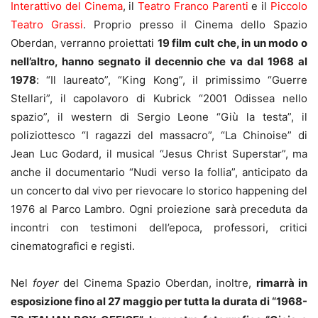
Interattivo del Cinema
, il
Teatro Franco Parenti
e il
Piccolo
Teatro Grassi
. Proprio presso il Cinema dello Spazio
Oberdan, verranno proiettati
19 film cult che, in un modo o
nell’altro, hanno segnato il decennio che va dal 1968 al
1978
: “Il laureato”, “King Kong”, il primissimo “Guerre
Stellari”, il capolavoro di Kubrick “2001 Odissea nello
spazio”, il western di Sergio Leone “Giù la testa”, il
poliziottesco “I ragazzi del massacro”, “La Chinoise” di
Jean Luc Godard, il musical “Jesus Christ Superstar”, ma
anche il documentario “Nudi verso la follia”, anticipato da
un concerto dal vivo per rievocare lo storico happening del
1976 al Parco Lambro. Ogni proiezione sarà preceduta da
incontri con testimoni dell’epoca, professori, critici
cinematografici e registi.
Nel
foyer
del Cinema Spazio Oberdan, inoltre,
rimarrà in
esposizione fino al 27 maggio per tutta la durata di “1968-