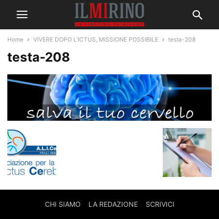
Home
VIVERE DOPO L’ICTUS, MISSIONE POSSIBILE
testa-208
testa-208
CHI SIAMO
LA REDAZIONE
SCRIVICI