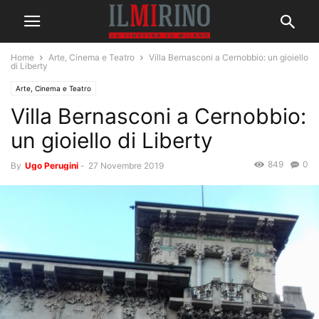
Home
Arte, Cinema e Teatro
Villa Bernasconi a Cernobbio: un gioiello
di Liberty
Arte, Cinema e Teatro
Villa Bernasconi a Cernobbio:
un gioiello di Liberty
849
0
By
Ugo Perugini
-
27 Novembre 2019