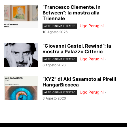
“Francesco Clemente. In
Between”: la mostra alla
Triennale
Ugo Perugini
-
ARTE, CINEMA E TEATRO
10 Agosto 2026
“Giovanni Gastel. Rewind”: la
mostra a Palazzo Citterio
Ugo Perugini
-
ARTE, CINEMA E TEATRO
6 Agosto 2026
“XYZ” di Aki Sasamoto al Pirelli
HangarBicocca
Ugo Perugini
-
ARTE, CINEMA E TEATRO
3 Agosto 2026