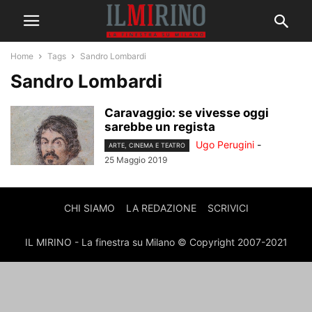
Home
Tags
Sandro Lombardi
Sandro Lombardi
Caravaggio: se vivesse oggi
sarebbe un regista
Ugo Perugini
-
ARTE, CINEMA E TEATRO
25 Maggio 2019
CHI SIAMO
LA REDAZIONE
SCRIVICI
IL MIRINO - La finestra su Milano © Copyright 2007-2021