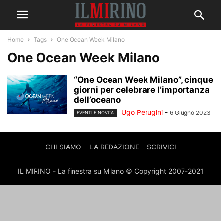
Home
Tags
One Ocean Week Milano
One Ocean Week Milano
“One Ocean Week Milano”, cinque
giorni per celebrare l’importanza
dell’oceano
Ugo Perugini
-
6 Giugno 2023
EVENTI E NOVITÀ
CHI SIAMO
LA REDAZIONE
SCRIVICI
IL MIRINO - La finestra su Milano © Copyright 2007-2021