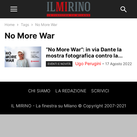
Home
Tags
No More War
No More War
“No More War”: in via Dante la
mostra fotografica contro la...
Ugo Perugini
-
17 Agosto 2022
EVENTI E NOVITÀ
CHI SIAMO
LA REDAZIONE
SCRIVICI
IL MIRINO - La finestra su Milano © Copyright 2007-2021