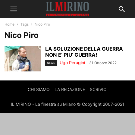
Home
Tags
Nico Piro
Nico Piro
LA SOLUZIONE DELLA GUERRA
NON E’ PIU’ GUERRA!
Ugo Perugini
-
31 Ottobre 2022
NEWS
CHI SIAMO
LA REDAZIONE
SCRIVICI
IL MIRINO - La finestra su Milano © Copyright 2007-2021