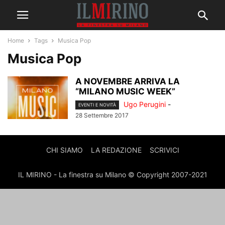
Home
Tags
Musica Pop
Musica Pop
A NOVEMBRE ARRIVA LA
“MILANO MUSIC WEEK”
Ugo Perugini
-
EVENTI E NOVITÀ
28 Settembre 2017
CHI SIAMO
LA REDAZIONE
SCRIVICI
IL MIRINO - La finestra su Milano © Copyright 2007-2021