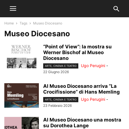
Home
Tags
Museo Diocesano
Museo Diocesano
“Point of View”: la mostra su
Werner Bischof al Museo
Diocesano
Ugo Perugini
-
ARTE, CINEMA E TEATRO
22 Giugno 2026
Al Museo Diocesano arriva “La
Crocifissione” di Hans Memling
Ugo Perugini
-
ARTE, CINEMA E TEATRO
23 Febbraio 2026
Al Museo Diocesano una mostra
su Dorothea Lange