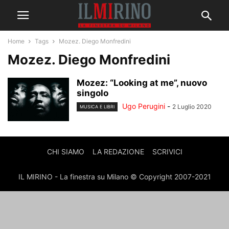
Home
Tags
Mozez. Diego Monfredini
Mozez. Diego Monfredini
Mozez: “Looking at me”, nuovo
singolo
Ugo Perugini
-
2 Luglio 2020
MUSICA E LIBRI
CHI SIAMO
LA REDAZIONE
SCRIVICI
IL MIRINO - La finestra su Milano © Copyright 2007-2021