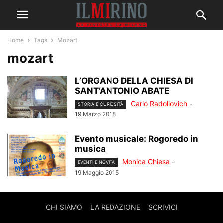
Home
Tags
Mozart
mozart
L’ORGANO DELLA CHIESA DI
SANT’ANTONIO ABATE
Carlo Radollovich
-
STORIA E CURIOSITÀ
19 Marzo 2018
Evento musicale: Rogoredo in
musica
Monica Chiesa
-
EVENTI E NOVITÀ
19 Maggio 2015
CHI SIAMO
LA REDAZIONE
SCRIVICI