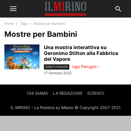
Home
Tags
Mostre per Bambini
Mostre per Bambini
Una mostra interattiva su
Geronimo Stilton alla Fabbrica
del Vapore
Ugo Perugini
-
EVENTI E NOVITÀ
17 Gennaio 2022
CHI SIAMO
LA REDAZIONE
SCRIVICI
IL MIRINO - La finestra su Milano © Copyright 2007-2021