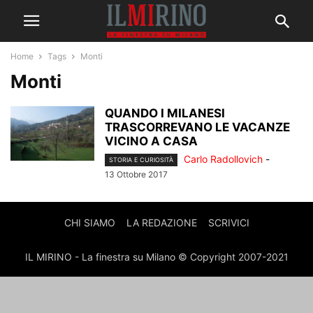
Home
Tags
Monti
Monti
QUANDO I MILANESI
TRASCORREVANO LE VACANZE
VICINO A CASA
Carlo Radollovich
-
STORIA E CURIOSITÀ
13 Ottobre 2017
CHI SIAMO
LA REDAZIONE
SCRIVICI
IL MIRINO - La finestra su Milano © Copyright 2007-2021