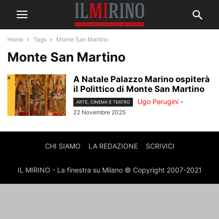
Home
Tags
Monte San Martino
Monte San Martino
A Natale Palazzo Marino ospiterà
il Polittico di Monte San Martino
Ugo Perugini
-
ARTE, CINEMA E TEATRO
22 Novembre 2025
CHI SIAMO
LA REDAZIONE
SCRIVICI
IL MIRINO - La finestra su Milano © Copyright 2007-2021