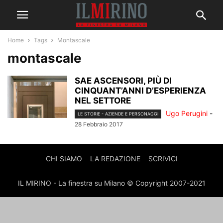
Home
Tags
Montascale
montascale
SAE ASCENSORI, PIÙ DI
CINQUANT’ANNI D’ESPERIENZA
NEL SETTORE
Ugo Perugini
-
LE STORIE - AZIENDE E PERSONAGGI
28 Febbraio 2017
CHI SIAMO
LA REDAZIONE
SCRIVICI
IL MIRINO - La finestra su Milano © Copyright 2007-2021