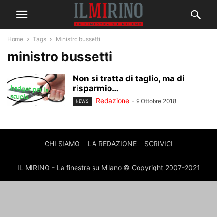
Home
Tags
Ministro bussetti
ministro bussetti
Non si tratta di taglio, ma di
risparmio…
Redazione
-
9 Ottobre 2018
NEWS
CHI SIAMO
LA REDAZIONE
SCRIVICI
IL MIRINO - La finestra su Milano © Copyright 2007-2021