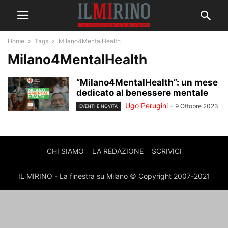
Home
Tags
Milano4MentalHealth
Milano4MentalHealth
“Milano4MentalHealth”: un mese
dedicato al benessere mentale
Ugo Perugini
-
9 Ottobre 2023
EVENTI E NOVITÀ
CHI SIAMO
LA REDAZIONE
SCRIVICI
IL MIRINO - La finestra su Milano © Copyright 2007-2021