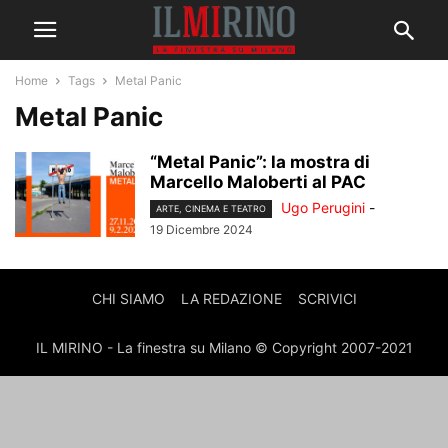
Home
Tags
Metal Panic
Metal Panic
“Metal Panic”: la mostra di
Marcello Maloberti al PAC
Ugo Perugini
-
ARTE, CINEMA E TEATRO
19 Dicembre 2024
CHI SIAMO
LA REDAZIONE
SCRIVICI
IL MIRINO - La finestra su Milano © Copyright 2007-2021