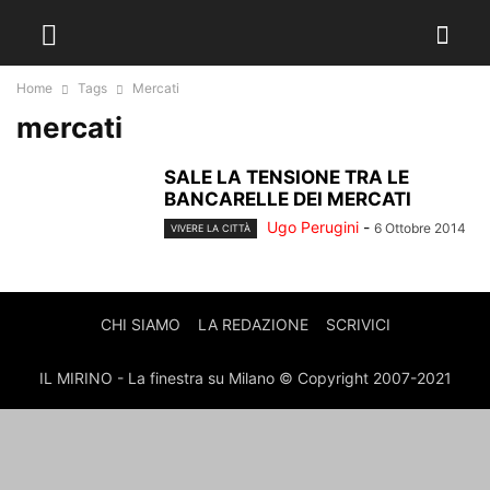
Home
Tags
Mercati
mercati
SALE LA TENSIONE TRA LE
BANCARELLE DEI MERCATI
Ugo Perugini
-
6 Ottobre 2014
VIVERE LA CITTÀ
CHI SIAMO
LA REDAZIONE
SCRIVICI
IL MIRINO - La finestra su Milano © Copyright 2007-2021