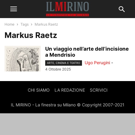
Home
Tags
Markus Raetz
Markus Raetz
Un viaggio nell’arte dell’incisione
a Mendrisio
Ugo Perugini
-
ARTE, CINEMA E TEATRO
4 Ottobre 2025
CHI SIAMO
LA REDAZIONE
SCRIVICI
IL MIRINO - La finestra su Milano © Copyright 2007-2021