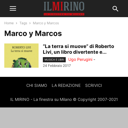
Home
Tags
Marco y Marcos
Marco y Marcos
“La terra si muove” di Roberto
Livi, un libro divertente e...
Ugo Perugini
-
MUSICA E LIBRI
24 Febbraio 2017
CHI SIAMO
LA REDAZIONE
SCRIVICI
IL MIRINO - La finestra su Milano © Copyright 2007-2021