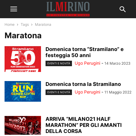
Home
Tags
Maratona
Maratona
Domenica torna “Stramilano” e
festeggia 50 anni
Ugo Perugini
-
14 Marzo 2023
EVENTI E NOVITÀ
Domenica torna la Stramilano
Ugo Perugini
-
11 Maggio 2022
EVENTI E NOVITÀ
ARRIVA “MILANO21 HALF
MARATHON” PER GLI AMANTI
DELLA CORSA