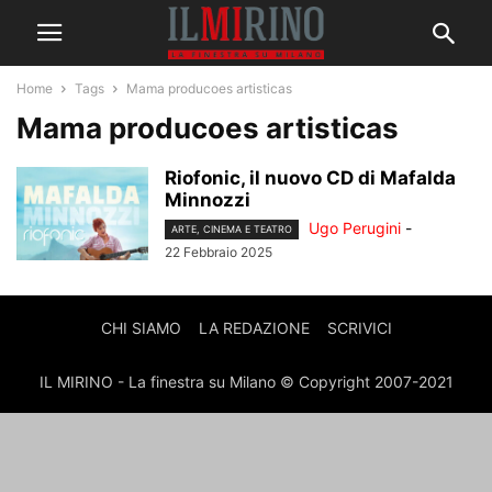
Home
Tags
Mama producoes artisticas
Mama producoes artisticas
Riofonic, il nuovo CD di Mafalda
Minnozzi
Ugo Perugini
-
ARTE, CINEMA E TEATRO
22 Febbraio 2025
CHI SIAMO
LA REDAZIONE
SCRIVICI
IL MIRINO - La finestra su Milano © Copyright 2007-2021