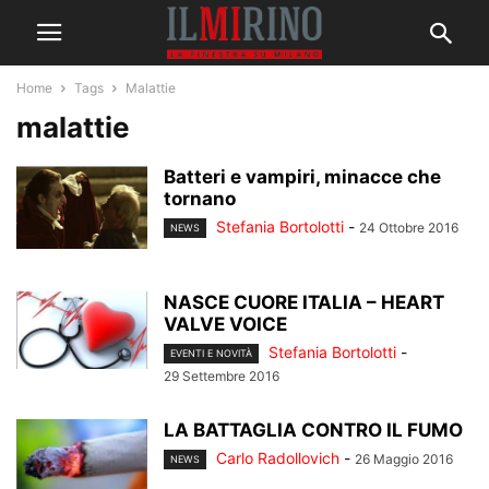
Home
Tags
Malattie
malattie
Batteri e vampiri, minacce che
tornano
Stefania Bortolotti
-
24 Ottobre 2016
NEWS
NASCE CUORE ITALIA – HEART
VALVE VOICE
Stefania Bortolotti
-
EVENTI E NOVITÀ
29 Settembre 2016
LA BATTAGLIA CONTRO IL FUMO
Carlo Radollovich
-
26 Maggio 2016
NEWS