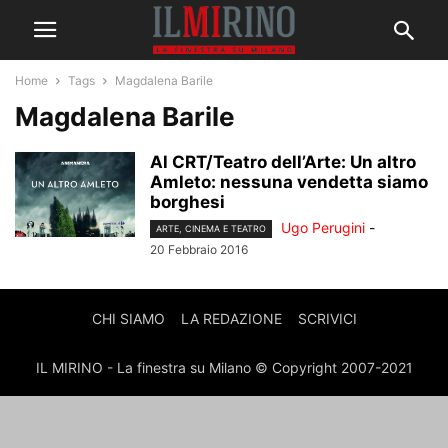
Home
Tags
Magdalena Barile
Magdalena Barile
Al CRT/Teatro dell’Arte: Un altro
Amleto: nessuna vendetta siamo
borghesi
Ugo Perugini
-
ARTE, CINEMA E TEATRO
20 Febbraio 2016
CHI SIAMO
LA REDAZIONE
SCRIVICI
IL MIRINO - La finestra su Milano © Copyright 2007-2021