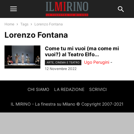
Home
Tags
Lorenzo Fontana
Lorenzo Fontana
Come tu mi vuoi (ma come mi
vuoi?) al Teatro Elfo...
Ugo Perugini
-
ARTE, CINEMA E TEATRO
12 Novembre 2022
CHI SIAMO
LA REDAZIONE
SCRIVICI
IL MIRINO - La finestra su Milano © Copyright 2007-2021