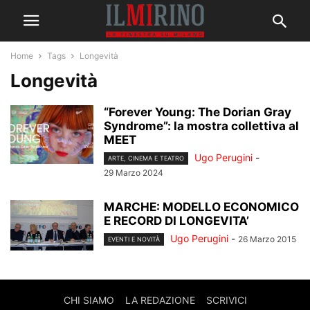
Home
Tags
Longevità
Longevità
“Forever Young: The Dorian Gray
Syndrome”: la mostra collettiva al
MEET
Ugo Perugini
-
ARTE, CINEMA E TEATRO
29 Marzo 2024
MARCHE: MODELLO ECONOMICO
E RECORD DI LONGEVITA’
Ugo Perugini
-
26 Marzo 2015
EVENTI E NOVITÀ
CHI SIAMO
LA REDAZIONE
SCRIVICI