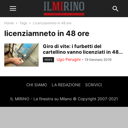
Home
Tags
Licenziamneto in 48 ore
licenziamneto in 48 ore
Giro di vite: i furbetti del
cartellino vanno licenziati in 48...
Ugo Perugini
-
19 Gennaio 2016
NEWS
CHI SIAMO
LA REDAZIONE
SCRIVICI
IL MIRINO - La finestra su Milano © Copyright 2007-2021