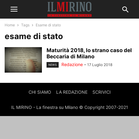
Home
Tags
Esame di stato
esame di stato
Maturità 2018, lo strano caso del
Beccaria di Milano
Redazione
-
17 Luglio 2018
NEWS
CHI SIAMO
LA REDAZIONE
SCRIVICI
IL MIRINO - La finestra su Milano © Copyright 2007-2021