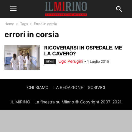
Home
Tags
Errori in corsia
errori in corsia
RICOVERARSI IN OSPEDALE. ME
LA CAVERÒ?
Ugo Perugini
-
1 Luglio 2015
NEWS
CHI SIAMO
LA REDAZIONE
SCRIVICI
IL MIRINO - La finestra su Milano © Copyright 2007-2021