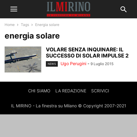
Home
Tags
Energia solare
energia solare
VOLARE SENZA INQUINARE: IL
SUCCESSO DI SOLAR IMPULSE 2
Ugo Perugini
-
9 Luglio 2015
NEWS
CHI SIAMO
LA REDAZIONE
SCRIVICI
IL MIRINO - La finestra su Milano © Copyright 2007-2021