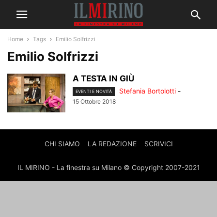
Home
Tags
Emilio Solfrizzi
Emilio Solfrizzi
A TESTA IN GIÙ
Stefania Bortolotti
-
EVENTI E NOVITÀ
15 Ottobre 2018
CHI SIAMO
LA REDAZIONE
SCRIVICI
IL MIRINO - La finestra su Milano © Copyright 2007-2021