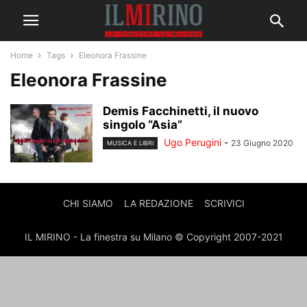
Home
Tags
Eleonora Frassine
Eleonora Frassine
Demis Facchinetti, il nuovo
singolo “Asia”
Ugo Perugini
-
23 Giugno 2020
MUSICA E LIBRI
CHI SIAMO
LA REDAZIONE
SCRIVICI
IL MIRINO - La finestra su Milano © Copyright 2007-2021