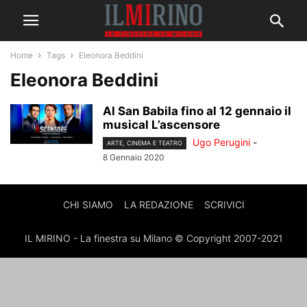
Home
Tags
Eleonora Beddini
Eleonora Beddini
Al San Babila fino al 12 gennaio il
musical L’ascensore
Ugo Perugini
-
ARTE, CINEMA E TEATRO
8 Gennaio 2020
CHI SIAMO
LA REDAZIONE
SCRIVICI
IL MIRINO - La finestra su Milano © Copyright 2007-2021