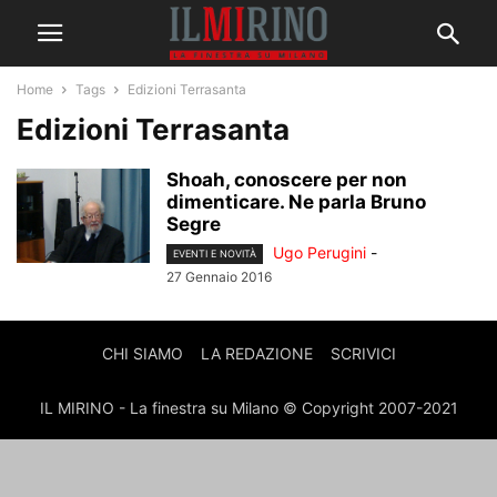
Home
Tags
Edizioni Terrasanta
Edizioni Terrasanta
Shoah, conoscere per non
dimenticare. Ne parla Bruno
Segre
Ugo Perugini
-
EVENTI E NOVITÀ
27 Gennaio 2016
CHI SIAMO
LA REDAZIONE
SCRIVICI
IL MIRINO - La finestra su Milano © Copyright 2007-2021