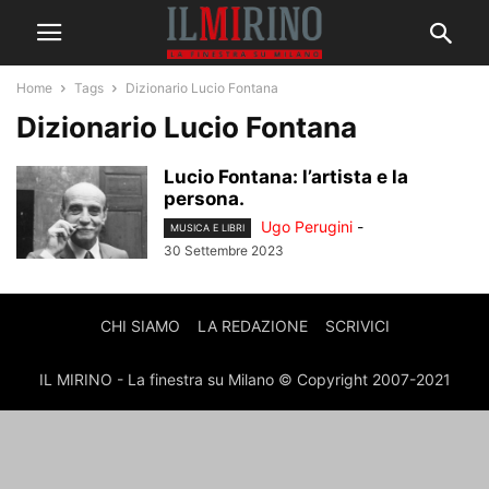
Home
Tags
Dizionario Lucio Fontana
Dizionario Lucio Fontana
Lucio Fontana: l’artista e la
persona.
Ugo Perugini
-
MUSICA E LIBRI
30 Settembre 2023
CHI SIAMO
LA REDAZIONE
SCRIVICI
IL MIRINO - La finestra su Milano © Copyright 2007-2021