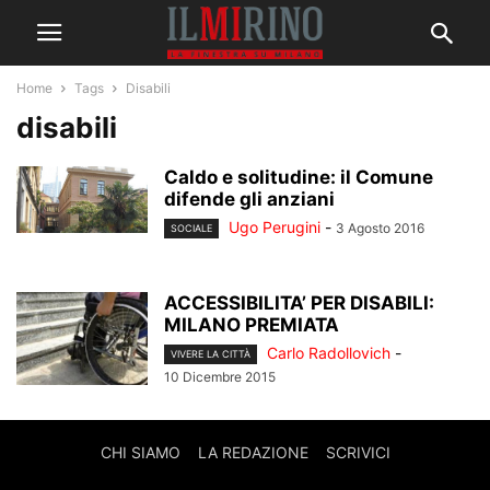
Home
Tags
Disabili
disabili
Caldo e solitudine: il Comune
difende gli anziani
Ugo Perugini
-
3 Agosto 2016
SOCIALE
ACCESSIBILITA’ PER DISABILI:
MILANO PREMIATA
Carlo Radollovich
-
VIVERE LA CITTÀ
10 Dicembre 2015
CHI SIAMO
LA REDAZIONE
SCRIVICI