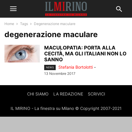
Home
Tags
Degenerazione maculare
degenerazione maculare
MACULOPATIA: PORTA ALLA
CECITÀ, MA GLI ITALIANI NON LO
SANNO
Stefania Bortolotti
-
NEWS
13 Novembre 2017
CHI SIAMO
LA REDAZIONE
SCRIVICI
IL MIRINO - La finestra su Milano © Copyright 2007-2021