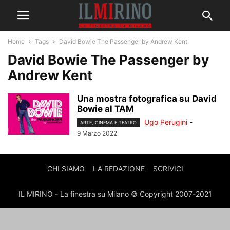
Home
Tags
David Bowie The Passenger by Andrew Kent
David Bowie The Passenger by
Andrew Kent
Una mostra fotografica su David
Bowie al TAM
Ugo Perugini
-
ARTE, CINEMA E TEATRO
9 Marzo 2022
CHI SIAMO
LA REDAZIONE
SCRIVICI
IL MIRINO - La finestra su Milano © Copyright 2007-2021