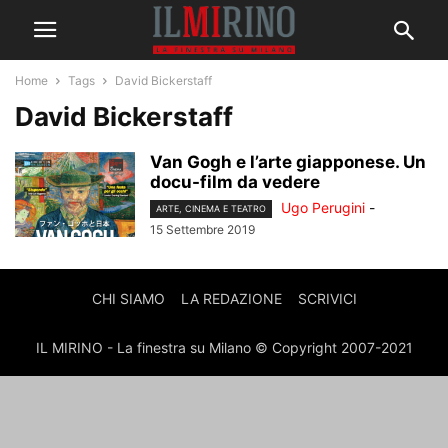
Home
Tags
David Bickerstaff
David Bickerstaff
Van Gogh e l’arte giapponese. Un
docu-film da vedere
Ugo Perugini
-
ARTE, CINEMA E TEATRO
15 Settembre 2019
CHI SIAMO
LA REDAZIONE
SCRIVICI
IL MIRINO - La finestra su Milano © Copyright 2007-2021